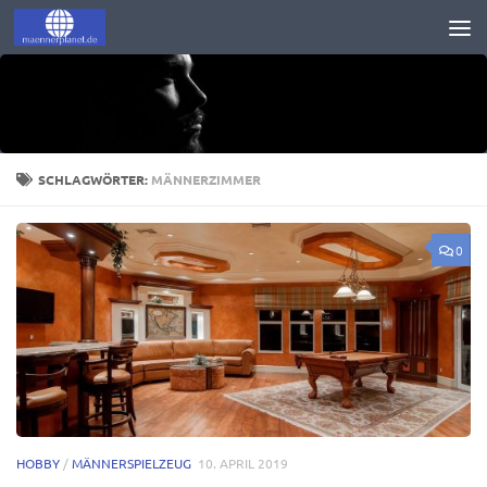
Zum Inhalt springen
SCHLAGWÖRTER:
MÄNNERZIMMER
0
HOBBY
/
MÄNNERSPIELZEUG
10. APRIL 2019