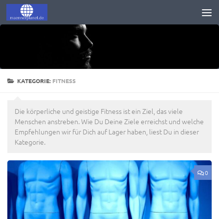
Zum Inhalt springen
KATEGORIE:
FITNESS
Die körperliche und geistige Fitness ist ein Ziel, das viele
Menschen anstreben. Wie Du Deine Ziele erreichst und welche
Empfehlungen wir für Dich auf Lager haben, liest Du in dieser
Kategorie.
0